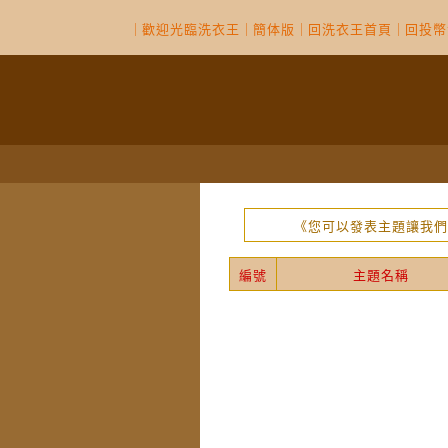
｜
歡迎光臨洗衣王
｜
簡体版
｜
回洗衣王首頁
｜
回投幣
《您可以發表主題讓我們
編號
主題名稱