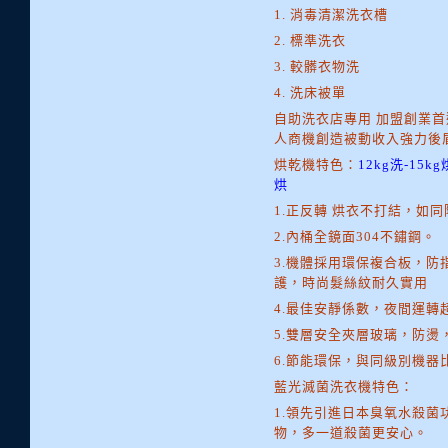
1. 消毒清潔洗衣槽
2. 標準洗衣
3. 較髒衣物洗
4. 洗床被單
自助洗衣店專用 加盟創業首
人商機創造被動收入強力後
烘乾機特色：
12kg洗-15kg烘
烘
1.正反轉 烘衣不打結，如
2.內桶全鏡面304不鏽鋼。
3.機體採用環保複合板，
護，時尚髮絲紋耐久實用
4.最佳安靜係數，夜間運轉
5.雙層安全夾層玻璃，防燙
6.節能環保，與同級別機器
藍光滅菌洗衣機特色：
1.領先引進日本臭氧水殺
物，多一道殺菌更安心。