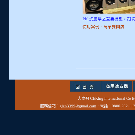
PK 洗脫烘之重要機型，
使用案例 : 萬華雙園店
大皇冠 CEKing Internationa
服務信箱：
glen3399@gmail.com
．電話：0800-202-112
Tiger老師/快速開站