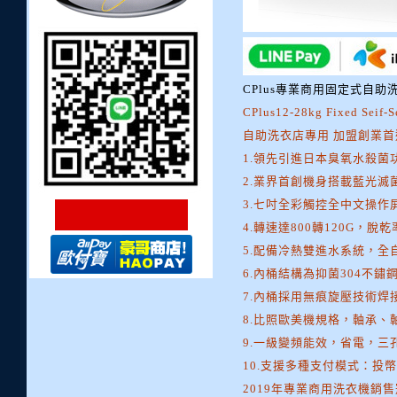
CPlus專業商用固定式自助
CPlus12-28kg Fixed Seif-
自助洗衣店專用 加盟創業首
1.領先引進日本臭氧水殺
2.業界首創機身搭載藍光
3.七吋全彩觸控全中文操
4.轉速達800轉120G，脫
5.配備冷熱雙進水系統，全
6.內桶結構為抑菌304不
7.內桶採用無痕旋壓技術
8.比照歐美機規格，軸承、
9.一級變頻能效，省電，三
10.支援多種支付模式：投幣、儲
2019年專業商用洗衣機銷