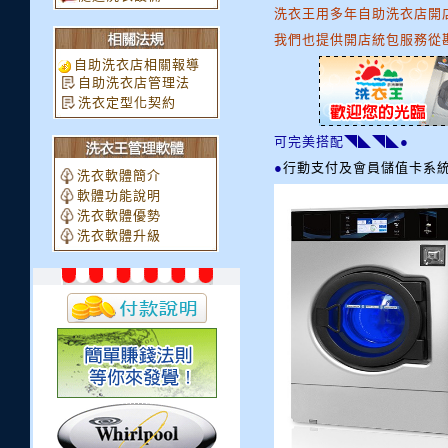
洗衣王用多年自助洗衣店開
我們也提供開店統包服務從勘店
自助洗衣店相關報導
自助洗衣店管理法
洗衣定型化契約
可完美搭配◥◣◥◣●
●
行動支付及會員儲值卡系統
洗衣軟體簡介
軟體功能說明
洗衣軟體優勢
洗衣軟體升級