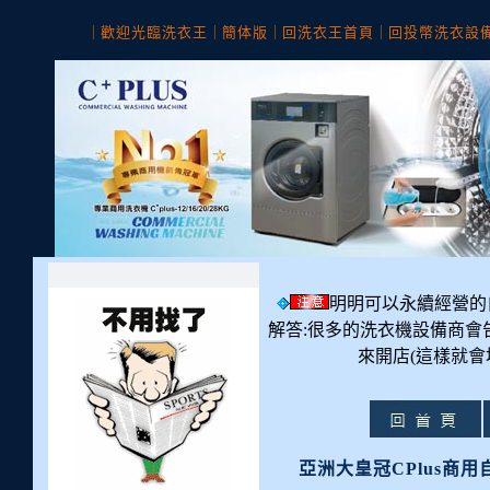
｜
歡迎光臨洗衣王
｜
簡体版
｜
回洗衣王首頁
｜
回投幣洗衣設
明明可以永續經營的
解答:很多的洗衣機設備商會
來開店(這樣就會
亞洲大皇冠CPlus商