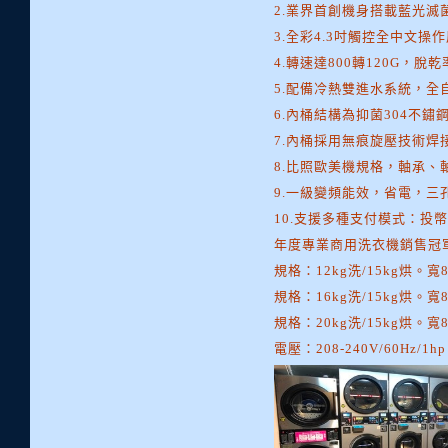
2.業界首創機身搭載藍光
3.全彩4.3吋觸控全中文
4.轉速達800轉120G，脫
5.配備冷熱雙進水系統，全
6.內桶結構為抑菌304不
7.內桶採用無痕旋壓技術
8.比照歐美機規格，軸承、
9.一級變頻能效，省電，三
10.支援多種支付模式：投幣、儲
年度專業商用洗衣機銷售冠
規格：12kg洗/15kg烘。寬8
規格：16kg洗/15kg烘。寬8
規格：20kg洗/15kg烘。寬8
電壓：208-240V/60Hz/1hp