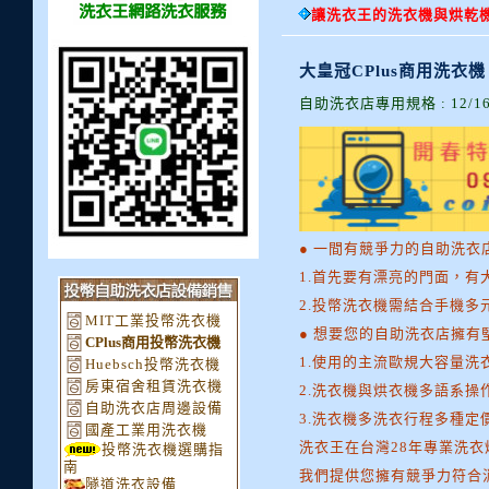
讓洗衣王的洗衣機與烘乾機
大皇冠CPlus商用洗
自助洗衣店專用規格 : 12/16
● 一間有競爭力的自助洗衣
1.首先要有漂亮的門面，
2.投幣洗衣機需結合手機多
MIT工業投幣洗衣機
● 想要您的自助洗衣店擁有
CPlus商用投幣洗衣機
1.使用的主流歐規大容量洗
Huebsch投幣洗衣機
房東宿舍租賃洗衣機
2.洗衣機與烘衣機多語系操
自助洗衣店周邊設備
3.洗衣機多洗衣行程多種定
國產工業用洗衣機
洗衣王在台灣28年專業洗
投幣洗衣機選購指
南
我們提供您擁有競爭力符合
隧道洗衣設備