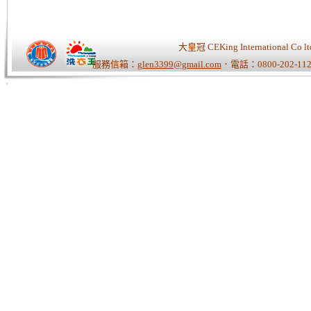
大皇冠 CEKing Internationa
服務信箱：
glen3399@gmail.com
．電話：0800-202-112
Tiger老師/快速開站