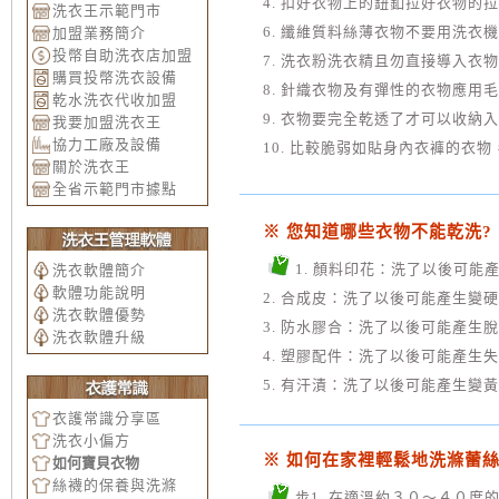
4. 扣好衣物上的鈕釦拉好衣物的
洗衣王示範門市
6. 纖維質料絲薄衣物不要用洗衣
加盟業務簡介
投幣自助洗衣店加盟
7. 洗衣粉洗衣精且勿直接導入衣
購買投幣洗衣設備
8. 針織衣物及有彈性的衣物應用
乾水洗衣代收加盟
9. 衣物要完全乾透了才可以收納
我要加盟洗衣王
協力工廠及設備
10. 比較脆弱如貼身內衣褲的衣
關於洗衣王
全省示範門市據點
※ 您知道哪些衣物不能乾洗?
1. 顏料印花：洗了以後可能
洗衣軟體簡介
軟體功能說明
2. 合成皮：洗了以後可能產生變
洗衣軟體優勢
3. 防水膠合：洗了以後可能產生
洗衣軟體升級
4. 塑膠配件：洗了以後可能產生
5. 有汗漬：洗了以後可能產生變黃
衣護常識分享區
洗衣小偏方
※ 如何在家裡輕鬆地洗滌蕾
如何寶貝衣物
絲襪的保養與洗滌
步1. 在適溫約３０～４０