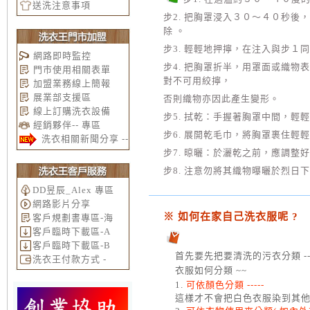
送洗注意事項
步2. 把胸罩浸入３０～４０秒
除 。
步3. 輕輕地押擰，在注入與步１
網路即時監控
步4. 把胸罩折半，用罩面或織
門市使用相關表單
對不可用絞擰，
加盟業務線上簡報
展業部支援區
否則織物亦因此產生變形。
線上訂購洗衣設備
步5. 拭乾：手握著胸罩中間，輕
經銷夥伴-- 專區
步6. 展開乾毛巾，將胸罩裹住輕
洗衣相關新聞分享 --
步7. 晾曬：於灑乾之前，應調整
步8. 注意勿將其織物曝曬於烈日
DD昱辰_Alex 專區
網路影片分享
※ 如何在家自己洗衣服呢 ?
客戶規劃書專區-海
客戶臨時下載區-A
客戶臨時下載區-B
首先要先把要清洗的污衣分類 ---
洗衣王付款方式 -
衣服如何分類 ~~
1.
可依顏色分類 -----
這樣才不會把白色衣服染到其