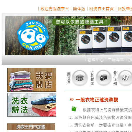
｜
歡迎光臨洗衣王
｜
簡体版
｜
回洗衣王首頁
｜
回投幣
｜
管理中心
｜
工廠專區
｜
※ 一般衣物正確洗滌觀
1. 根據衣物上的洗滌標籤來
2. 深色與白色或淺色衣物必須分開
3. 清洗衣物前一定要檢查口袋，