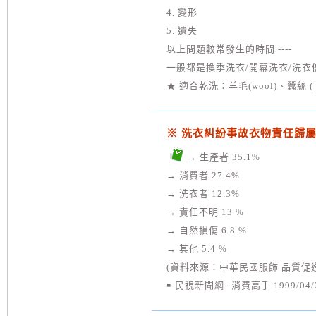
4. 變形
5. 遺失
以上問題較常發生的時間 ----
一般都是換季洗衣/開幕洗衣/洗
★ 適合乾洗：羊毛(wool)、蠶絲 ( sil
※ 洗衣糾紛事故衣物責任歸屬 
→ 生產者 35.1%
→ 消費者 27.4%
→ 洗衣者 12.3%
→ 責任不明 13 %
→ 自然損傷 6.8 %
→ 其他 5.4 %
(資料來源：中華民國服飾 品質促
￭ 民視新聞網--消費高手 1999/04/