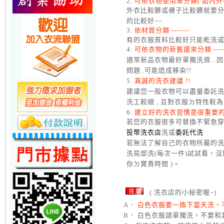
2.
可依衣物使用來分類( 如內外衣
外衣比較髒或襪子比較髒就要分
的比較好~~
3.
依材質分類 -------
有的衣服質料比較好只能乾洗或手
4.
可依衣物的新舊還來分類 -----
通常新品衣物最好單獨洗滌...
問題..可能造成移染!!
5.
真誠的洗衣建議 !!
建議您一般衣物可以盡量委託洗
洗工較細 , 且對衣服ㄉ特性較為了解
6.
建立好的洗衣習慣是很重要的 
若您的衣服很多可替換不緊急穿且
投幣洗衣店
洗或
委託代洗
若無法了解自己的衣物所屬的洗
洗局部洗(每次一件)試試看，
你ㄉ寶貴時間 )。
( 洗衣店的小秘密喔~)
A．
白色衣服要一換下當天洗，
B． 白色衣服請單獨洗，不要