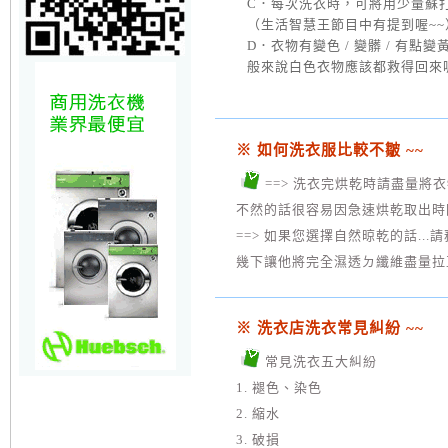
C．每次洗衣時，可將用少量蘇
（生活智慧王節目中有提到喔~~
D．衣物有變色 / 變髒 / 有點
般來說白色衣物應該都救得回來喔
※ 如何洗衣服比較不皺 ~~
==> 洗衣完烘乾時請盡量將衣物
不然的話很容易因急速烘乾取出時因溫
==> 如果您選擇自然晾乾的話..
幾下讓他將完全濕透ㄉ纖維盡量拉直.
※ 洗衣店洗衣常見糾紛 ~~
常見洗衣五大糾紛
1. 褪色、染色
2. 縮水
3. 破損